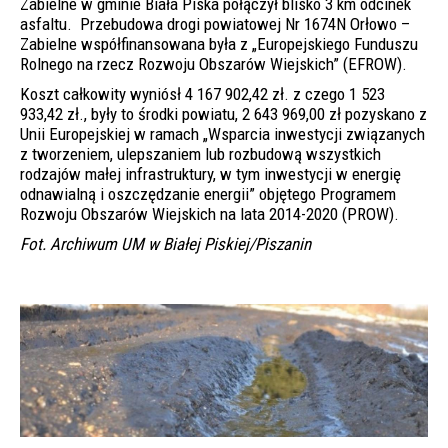
Zabielne w gminie Biała Piska połączył blisko 3 km odcinek
asfaltu. Przebudowa drogi powiatowej Nr 1674N Orłowo –
Zabielne współfinansowana była z „Europejskiego Funduszu
Rolnego na rzecz Rozwoju Obszarów Wiejskich” (EFROW).
Koszt całkowity wyniósł 4 167 902,42 zł. z czego 1 523
933,42 zł., były to środki powiatu, 2 643 969,00 zł pozyskano z
Unii Europejskiej w ramach „Wsparcia inwestycji związanych
z tworzeniem, ulepszaniem lub rozbudową wszystkich
rodzajów małej infrastruktury, w tym inwestycji w energię
odnawialną i oszczędzanie energii” objętego Programem
Rozwoju Obszarów Wiejskich na lata 2014-2020 (PROW).
Fot. Archiwum UM w Białej Piskiej/Piszanin