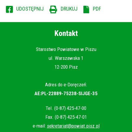
WILL
UDOSTĘPNIJ
DRUKUJ
PDF
OPEN
IN
NEW
Kontakt
WINDOW
Starostwo Powiatowe w Piszu
ul. Warszawska 1
12-200 Pisz
Adres do e-Doręczeń:
AE:PL-22889-75238-SIJGE-35
Tel. (0-87) 425-47-00
Fax. (0-87) 425-47-01
e-mail:
sekretariat@powiat.pisz.pl