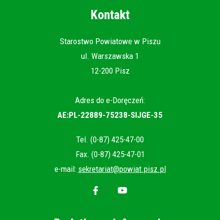
NEW
Kontakt
WINDOW
Starostwo Powiatowe w Piszu
ul. Warszawska 1
12-200 Pisz
Adres do e-Doręczeń:
AE:PL-22889-75238-SIJGE-35
Tel. (0-87) 425-47-00
Fax. (0-87) 425-47-01
e-mail:
sekretariat@powiat.pisz.pl
Will
Will
open
open
in
in