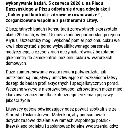
wykonywanie badań. 5 czerwca 2026 r. na Placu
Daszyńskiego w Piszu odbyła się druga edycja akcji
„Cukier pod kontrolą- zdrowie w równowadze!”,
zorganizowana wspólnie z partnerami z Litwy.
Z bezpłatnych badań i konsultacji zdrowotnych skorzystało
około 200 osób, w tym 15 mieszkańców partnerskiego rejonu
Alytus. Uczestnicy mogli wykonać pomiar poziomu cukru we
krwi, skorzystać z porad wykwalifikowanego personelu
medycznego, a część z nich otrzymała również bezpłatne
glukometry do samokontroli poziomu cukru w warunkach
domowych.
Duże zainteresowanie wydarzeniem potwierdziło, jak
potrzebne są inicjatywy umożliwiające mieszkańcom łatwy
dostęp do badań profilaktycznych i specjalistycznych porad.
Wczesne wykrycie nieprawidłowości zdrowotnych może mieć
kluczowe znaczenie dla skutecznego leczenia i poprawy
jakości życia.
Litewscy goście odwiedzający nasz powiat spotkali się ze
Starostą Piskim Jerzym Małeckim, aby podsumować
dotychczasowe działania w ramach wspólnego polsko-
litewskiego projektu i zaplanować kolejne wydarzenia, gdyż