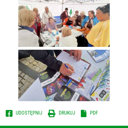
WILL
UDOSTĘPNIJ
DRUKUJ
PDF
OPEN
IN